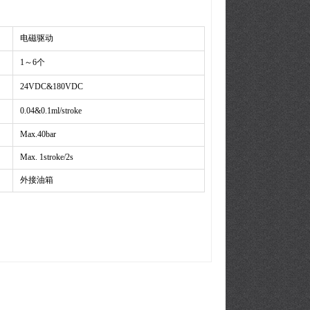
电磁驱动
1～6个
24VDC&180VDC
0.04&0.1ml/stroke
Max.40bar
Max. 1stroke/2s
外接油箱